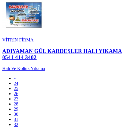
VİTRİN FİRMA
ADIYAMAN GÜL KARDEŞLER HALI YIKAMA
0541 414 3402
Halı Ve Koltuk Yıkama
«
24
25
26
27
28
29
30
31
32