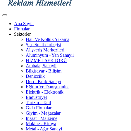
Ana Sayfa
Firmalar
Sektörler
Halı Ve Koltuk Yıkama
Şişe Su Tedarikçisi
Alışveriş Merkezileri
Alüminyum - Yan Sanayii
HİZMET SEKTÖRÜ
Ambalaj Sanayii
Bilgisayar - Bilişim
Denizcilik
Deri - Kürk Sanayi
Eğitim Ve Danışmanlık
Elektrik - Elektronik
Endüstriyel
Turizm - Tatil
Gıda Firmaları
Giyim - Mağazalar
İnşaat - Malzeme
Makine - Kimya
Metal - Ağır Sanayi