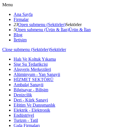
Menu
Ana Sayfa
Firmalar
23
Open submenu (Sektörler)
Sektörler
5
Open submenu (Ürün & İlan)
Ürün & İlan
Blog
İletişim
Close submenu (Sektörler)
Sektörler
Halı Ve Koltuk Yıkama
Şişe Su Tedarikçisi
Alışveriş Merkezileri
Alüminyum - Yan Sanayii
HİZMET SEKTÖRÜ
Ambalaj Sanayii
Bilgisayar - Bilişim
Denizcilik
Deri - Kürk Sanayi
Eğitim Ve Danışmanlık
Elektrik - Elektronik
Endüstriyel
Turizm - Tatil
Gıda Firmaları