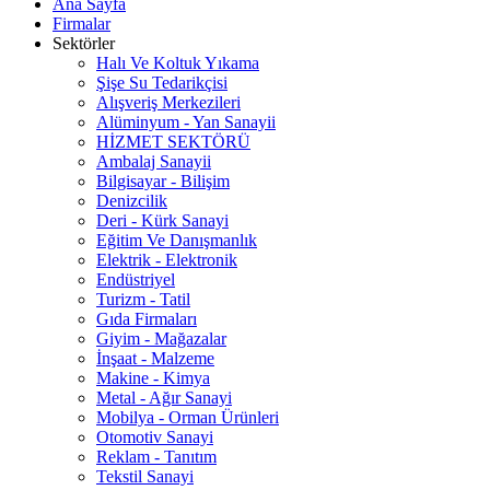
Ana Sayfa
Firmalar
Sektörler
Halı Ve Koltuk Yıkama
Şişe Su Tedarikçisi
Alışveriş Merkezileri
Alüminyum - Yan Sanayii
HİZMET SEKTÖRÜ
Ambalaj Sanayii
Bilgisayar - Bilişim
Denizcilik
Deri - Kürk Sanayi
Eğitim Ve Danışmanlık
Elektrik - Elektronik
Endüstriyel
Turizm - Tatil
Gıda Firmaları
Giyim - Mağazalar
İnşaat - Malzeme
Makine - Kimya
Metal - Ağır Sanayi
Mobilya - Orman Ürünleri
Otomotiv Sanayi
Reklam - Tanıtım
Tekstil Sanayi