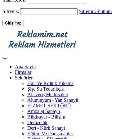
Şifreniz:
Şifremi Unuttum
Ana Sayfa
Firmalar
Sektörler
Halı Ve Koltuk Yıkama
Şişe Su Tedarikçisi
Alışveriş Merkezileri
Alüminyum - Yan Sanayii
HİZMET SEKTÖRÜ
Ambalaj Sanayii
Bilgisayar - Bilişim
Denizcilik
Deri - Kürk Sanayi
Eğitim Ve Danışmanlık