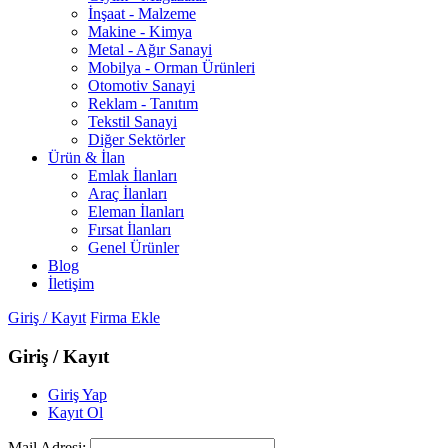
İnşaat - Malzeme
Makine - Kimya
Metal - Ağır Sanayi
Mobilya - Orman Ürünleri
Otomotiv Sanayi
Reklam - Tanıtım
Tekstil Sanayi
Diğer Sektörler
Ürün & İlan
Emlak İlanları
Araç İlanları
Eleman İlanları
Fırsat İlanları
Genel Ürünler
Blog
İletişim
Giriş / Kayıt
Firma Ekle
Giriş / Kayıt
Giriş Yap
Kayıt Ol
Mail Adresi: