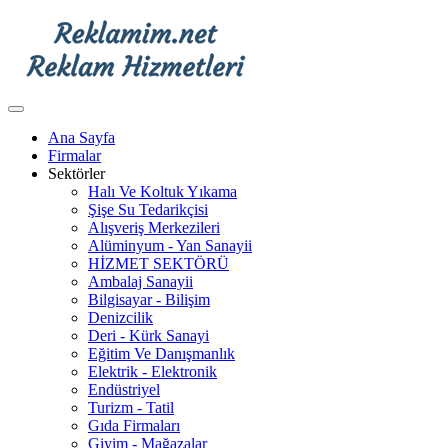
Ana Sayfa
Firmalar
Sektörler
Halı Ve Koltuk Yıkama
Şişe Su Tedarikçisi
Alışveriş Merkezileri
Alüminyum - Yan Sanayii
HİZMET SEKTÖRÜ
Ambalaj Sanayii
Bilgisayar - Bilişim
Denizcilik
Deri - Kürk Sanayi
Eğitim Ve Danışmanlık
Elektrik - Elektronik
Endüstriyel
Turizm - Tatil
Gıda Firmaları
Giyim - Mağazalar