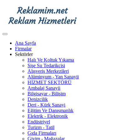
Ana Sayfa
Firmalar
Sektörler
Halı Ve Koltuk Yıkama
Şişe Su Tedarikçisi
Alışveriş Merkezileri
Alüminyum - Yan Sanayii
HİZMET SEKTÖRÜ
Ambalaj Sanayii
Bilgisayar - Bilişim
Denizcilik
Deri - Kürk Sanayi
Eğitim Ve Danışmanlık
Elektrik - Elektronik
Endüstriyel
Turizm - Tatil
Gıda Firmaları
Giyim - Mağazalar