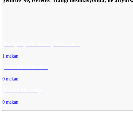
Şehirde Ne, Nerede?
Hangi destinasyonda,
ne arıyors
En İyi Spa & Masaj Mekanları
1 mekan
Güzellik Salonları
0 mekan
Evlilik Hazırlığı
0 mekan