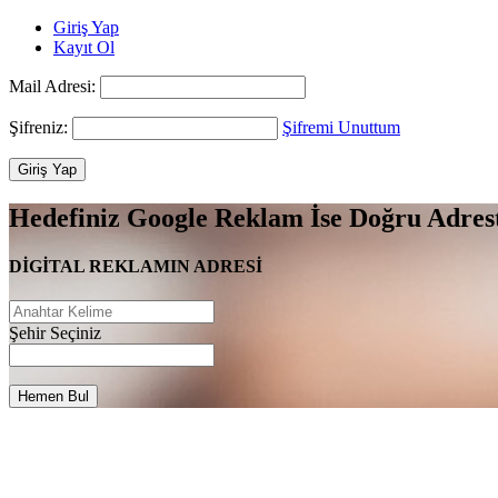
Giriş Yap
Kayıt Ol
Mail Adresi:
Şifreniz:
Şifremi Unuttum
Hedefiniz Google Reklam İse Doğru Adrest
DİGİTAL REKLAMIN ADRESİ
Şehir Seçiniz
Hemen Bul