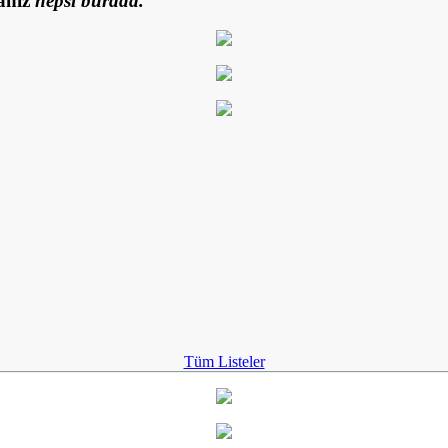
anız
hepsi burada.
Tüm Listeler