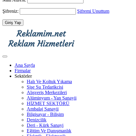
Şifreniz:
Şifremi Unuttum
Ana Sayfa
Firmalar
Sektörler
Halı Ve Koltuk Yıkama
Şişe Su Tedarikçisi
Alışveriş Merkezileri
Alüminyum - Yan Sanayii
HİZMET SEKTÖRÜ
Ambalaj Sanayii
Bilgisayar - Bilişim
Denizcilik
Deri - Kürk Sanayi
Eğitim Ve Danışmanlık