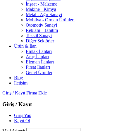
İnşaat - Malzeme
Makine - Kimya
Metal - Ağır Sanayi
Mobilya - Orman Ürünleri
Otomotiv Sanayi
Reklam - Tanıtım
Tekstil Sanayi
Diğer Sektörler
Ürün & İlan
Emlak İlanları
Araç İlanları
Eleman İlanları
Fırsat İlanları
Genel Ürünler
Blog
İletişim
Giriş / Kayıt
Firma Ekle
Giriş / Kayıt
Giriş Yap
Kayıt Ol
Mail Adresi: