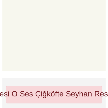
lesi O Ses Çiğköfte Seyhan
Res