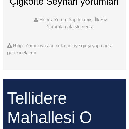
Çiğköfte Seyhan
yorumları
Henüz Yorum Yapılmamış, İlk Siz
Yorumlamak İsterseniz.
Bilgi:
Yorum yazabilmek için üye girişi yapmanız
gerekmektedir.
Tellidere
Mahallesi O