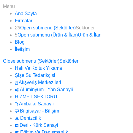
Menu
Ana Sayfa
Firmalar
23
Open submenu (Sektörler)
Sektörler
5
Open submenu (Ürün & İlan)
Ürün & İlan
Blog
İletişim
Close submenu (Sektörler)
Sektörler
Halı Ve Koltuk Yıkama
Şişe Su Tedarikçisi
Alışveriş Merkezileri
Alüminyum - Yan Sanayii
HİZMET SEKTÖRÜ
Ambalaj Sanayii
Bilgisayar - Bilişim
Denizcilik
Deri - Kürk Sanayi
Eğitim Ve Danışmanlık