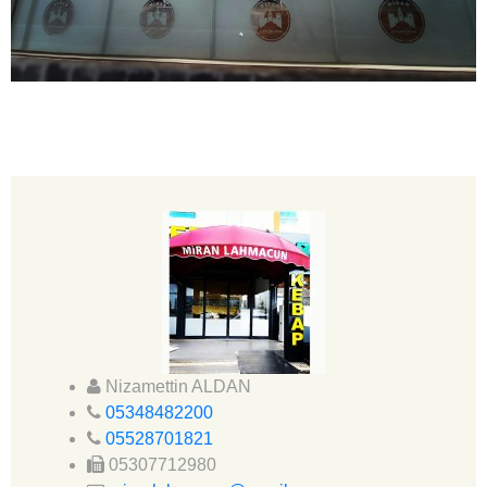
Nizamettin ALDAN
05348482200
05528701821
05307712980