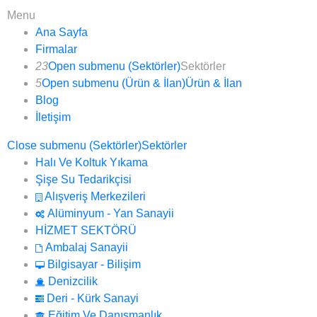
Menu
Ana Sayfa
Firmalar
23
Open submenu (Sektörler)
Sektörler
5
Open submenu (Ürün & İlan)
Ürün & İlan
Blog
İletişim
Close submenu (Sektörler)
Sektörler
Halı Ve Koltuk Yıkama
Şişe Su Tedarikçisi
Alışveriş Merkezileri
Alüminyum - Yan Sanayii
HİZMET SEKTÖRÜ
Ambalaj Sanayii
Bilgisayar - Bilişim
Denizcilik
Deri - Kürk Sanayi
Eğitim Ve Danışmanlık