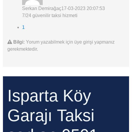
Serkan Demirağaç
17-03-2023 20:07:53
7/24 güvenilir taksi hizmeti
1
Bilgi:
Yorum yazabilmek için üye girişi yapmanız
gerekmektedir.
Isparta Köy
Garajı Taksi