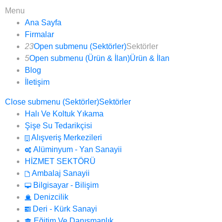
Menu
Ana Sayfa
Firmalar
23
Open submenu (Sektörler)
Sektörler
5
Open submenu (Ürün & İlan)
Ürün & İlan
Blog
İletişim
Close submenu (Sektörler)
Sektörler
Halı Ve Koltuk Yıkama
Şişe Su Tedarikçisi
Alışveriş Merkezileri
Alüminyum - Yan Sanayii
HİZMET SEKTÖRÜ
Ambalaj Sanayii
Bilgisayar - Bilişim
Denizcilik
Deri - Kürk Sanayi
Eğitim Ve Danışmanlık