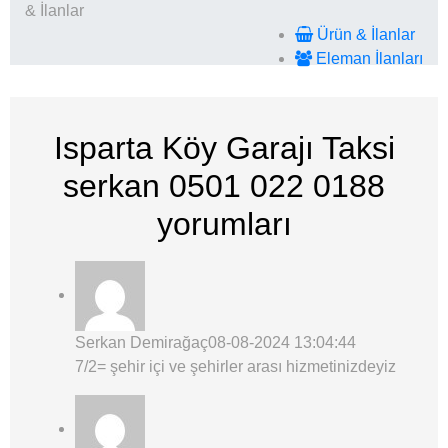
& İlanlar
Ürün & İlanlar
Eleman İlanları
Isparta Köy Garajı Taksi
serkan 0501 022 0188
yorumları
Serkan Demirağaç
08-08-2024 13:04:44
7/2= şehir içi ve şehirler arası hizmetinizdeyiz