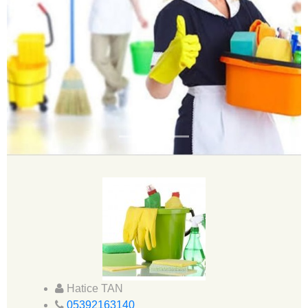
Previous
Next
Hatice TAN
05392163140