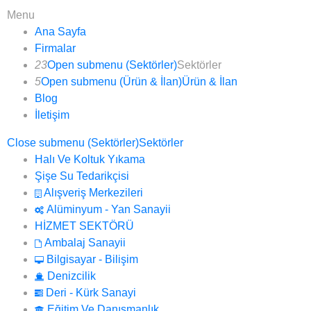
Menu
Ana Sayfa
Firmalar
23
Open submenu (Sektörler)
Sektörler
5
Open submenu (Ürün & İlan)
Ürün & İlan
Blog
İletişim
Close submenu (Sektörler)
Sektörler
Halı Ve Koltuk Yıkama
Şişe Su Tedarikçisi
Alışveriş Merkezileri
Alüminyum - Yan Sanayii
HİZMET SEKTÖRÜ
Ambalaj Sanayii
Bilgisayar - Bilişim
Denizcilik
Deri - Kürk Sanayi
Eğitim Ve Danışmanlık