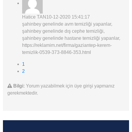
Hatice TAN
10-12-2020 15:41:17
şahinbey genelinde avm temizliği yapanlar,
şahinbey genelinde dış cephe temizliği,
şahinbey genelinde hastane temizliği yapanlar,
https://reklamim.net/firma/gaziantep-kerem-
temizlik-0539-373-8846-353.html
1
2
Bilgi:
Yorum yazabilmek için üye girişi yapmanız
gerekmektedir.