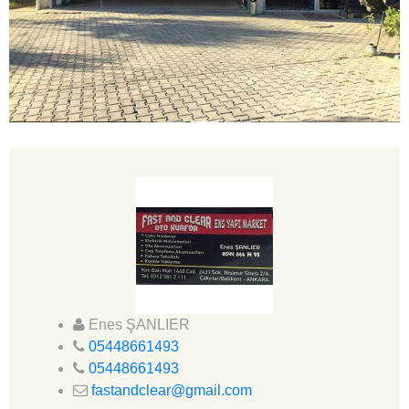
Enes ŞANLIER
05448661493
05448661493
fastandclear@gmail.com