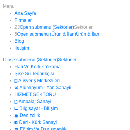
Menu
Ana Sayfa
Firmalar
23
Open submenu (Sektörler)
Sektörler
5
Open submenu (Ürün & İlan)
Ürün & İlan
Blog
İletişim
Close submenu (Sektörler)
Sektörler
Halı Ve Koltuk Yıkama
Şişe Su Tedarikçisi
Alışveriş Merkezileri
Alüminyum - Yan Sanayii
HİZMET SEKTÖRÜ
Ambalaj Sanayii
Bilgisayar - Bilişim
Denizcilik
Deri - Kürk Sanayi
Eğitim Ve Danışmanlık