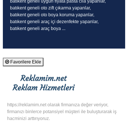
batıkent geneli uygun fiyata pasta cila yapanlar,
batıkent geneli oto zift çıkarma yapanlar,
batıkent geneli oto boya koruma yapanlar,
batıkent geneli araç içi dezenfekte yapanlar,
batıkent geneli araç boya ...
Favorilere Ekle
https://reklamim.net olarak firmanıza değer veriyor,
firmanızı binlerce potansiyel müşteri ile buluşturarak iş
hacminizi arttırıyoruz.