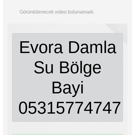
Görüntülenecek video bulunamadı.
Evora Damla
Su Bölge
Bayi
05315774747