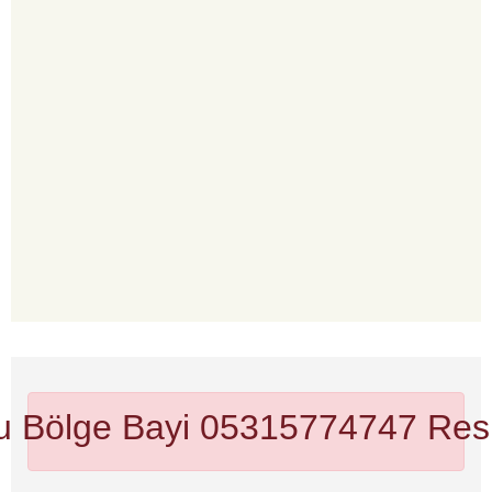
u Bölge Bayi 05315774747
Res