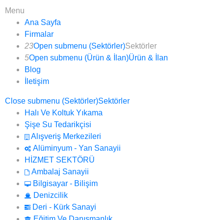
Menu
Ana Sayfa
Firmalar
23
Open submenu (Sektörler)
Sektörler
5
Open submenu (Ürün & İlan)
Ürün & İlan
Blog
İletişim
Close submenu (Sektörler)
Sektörler
Halı Ve Koltuk Yıkama
Şişe Su Tedarikçisi
Alışveriş Merkezileri
Alüminyum - Yan Sanayii
HİZMET SEKTÖRÜ
Ambalaj Sanayii
Bilgisayar - Bilişim
Denizcilik
Deri - Kürk Sanayi
Eğitim Ve Danışmanlık