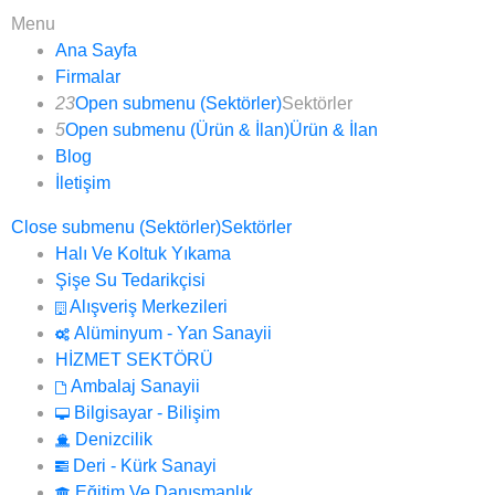
Menu
Ana Sayfa
Firmalar
23
Open submenu (Sektörler)
Sektörler
5
Open submenu (Ürün & İlan)
Ürün & İlan
Blog
İletişim
Close submenu (Sektörler)
Sektörler
Halı Ve Koltuk Yıkama
Şişe Su Tedarikçisi
Alışveriş Merkezileri
Alüminyum - Yan Sanayii
HİZMET SEKTÖRÜ
Ambalaj Sanayii
Bilgisayar - Bilişim
Denizcilik
Deri - Kürk Sanayi
Eğitim Ve Danışmanlık