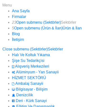
Menu
Ana Sayfa
Firmalar
23
Open submenu (Sektörler)
Sektörler
5
Open submenu (Ürün & İlan)
Ürün & İlan
Blog
İletişim
Close submenu (Sektörler)
Sektörler
Halı Ve Koltuk Yıkama
Şişe Su Tedarikçisi
Alışveriş Merkezileri
Alüminyum - Yan Sanayii
HİZMET SEKTÖRÜ
Ambalaj Sanayii
Bilgisayar - Bilişim
Denizcilik
Deri - Kürk Sanayi
Eğitim Ve Danışmanlık