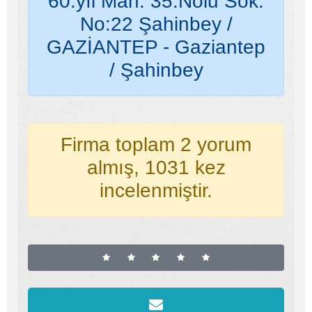
60.yıl Mah. 35.Nolu Sok.
No:22 Şahinbey /
GAZİANTEP - Gaziantep
/ Şahinbey
Firma toplam 2 yorum
almış, 1031 kez
incelenmiştir.