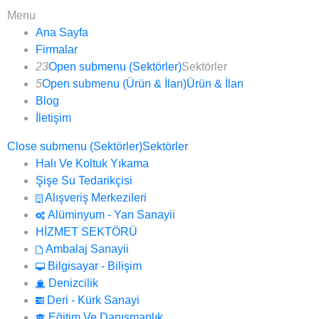
Menu
Ana Sayfa
Firmalar
23
Open submenu (Sektörler)
Sektörler
5
Open submenu (Ürün & İlan)
Ürün & İlan
Blog
İletişim
Close submenu (Sektörler)
Sektörler
Halı Ve Koltuk Yıkama
Şişe Su Tedarikçisi
Alışveriş Merkezileri
Alüminyum - Yan Sanayii
HİZMET SEKTÖRÜ
Ambalaj Sanayii
Bilgisayar - Bilişim
Denizcilik
Deri - Kürk Sanayi
Eğitim Ve Danışmanlık