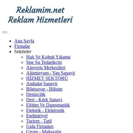
Ana Sayfa
Firmalar
Sektörler
Halı Ve Koltuk Yıkama
Şişe Su Tedarikçisi
Alışveriş Merkezileri
Alüminyum - Yan Sanayii
HİZMET SEKTÖRÜ
Ambalaj Sanayii
Bilgisayar - Bilişim
Denizcilik
Deri - Kürk Sanayi
Eğitim Ve Danışmanlık
Elektrik - Elektronik
Endüstriyel
Turizm - Tatil
Gıda Firmaları
Giyim - Mağazalar