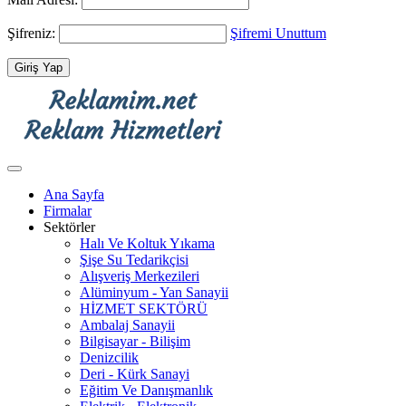
Şifreniz:
Şifremi Unuttum
Ana Sayfa
Firmalar
Sektörler
Halı Ve Koltuk Yıkama
Şişe Su Tedarikçisi
Alışveriş Merkezileri
Alüminyum - Yan Sanayii
HİZMET SEKTÖRÜ
Ambalaj Sanayii
Bilgisayar - Bilişim
Denizcilik
Deri - Kürk Sanayi
Eğitim Ve Danışmanlık