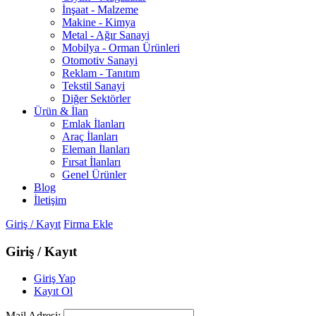
İnşaat - Malzeme
Makine - Kimya
Metal - Ağır Sanayi
Mobilya - Orman Ürünleri
Otomotiv Sanayi
Reklam - Tanıtım
Tekstil Sanayi
Diğer Sektörler
Ürün & İlan
Emlak İlanları
Araç İlanları
Eleman İlanları
Fırsat İlanları
Genel Ürünler
Blog
İletişim
Giriş / Kayıt
Firma Ekle
Giriş / Kayıt
Giriş Yap
Kayıt Ol
Mail Adresi: