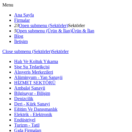
Menu
Ana Sayfa
Firmalar
23
Open submenu (Sektörler)
Sektörler
5
Open submenu (Ürün & İlan)
Ürün & İlan
Blog
İletişim
Close submenu (Sektörler)
Sektörler
Halı Ve Koltuk Yıkama
Şişe Su Tedarikçisi
Alışveriş Merkezileri
Alüminyum - Yan Sanayii
HİZMET SEKTÖRÜ
Ambalaj Sanayii
Bilgisayar - Bilişim
Denizcilik
Deri - Kürk Sanayi
Eğitim Ve Danışmanlık
Elektrik - Elektronik
Endüstriyel
Turizm - Tatil
Gıda Firmaları