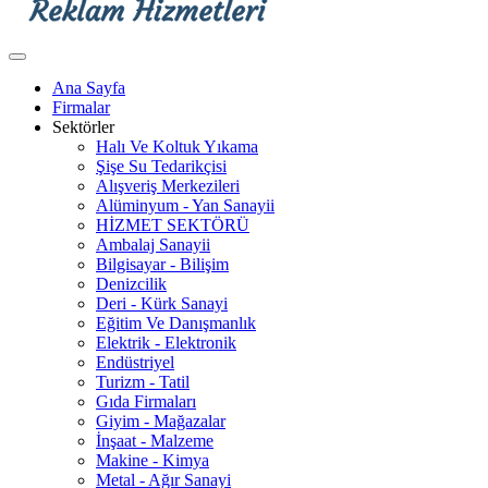
Ana Sayfa
Firmalar
Sektörler
Halı Ve Koltuk Yıkama
Şişe Su Tedarikçisi
Alışveriş Merkezileri
Alüminyum - Yan Sanayii
HİZMET SEKTÖRÜ
Ambalaj Sanayii
Bilgisayar - Bilişim
Denizcilik
Deri - Kürk Sanayi
Eğitim Ve Danışmanlık
Elektrik - Elektronik
Endüstriyel
Turizm - Tatil
Gıda Firmaları
Giyim - Mağazalar
İnşaat - Malzeme
Makine - Kimya
Metal - Ağır Sanayi