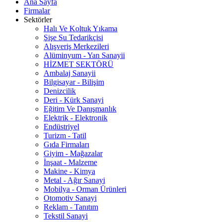
Ana Sayfa
Firmalar
Sektörler
Halı Ve Koltuk Yıkama
Şişe Su Tedarikçisi
Alışveriş Merkezileri
Alüminyum - Yan Sanayii
HİZMET SEKTÖRÜ
Ambalaj Sanayii
Bilgisayar - Bilişim
Denizcilik
Deri - Kürk Sanayi
Eğitim Ve Danışmanlık
Elektrik - Elektronik
Endüstriyel
Turizm - Tatil
Gıda Firmaları
Giyim - Mağazalar
İnşaat - Malzeme
Makine - Kimya
Metal - Ağır Sanayi
Mobilya - Orman Ürünleri
Otomotiv Sanayi
Reklam - Tanıtım
Tekstil Sanayi