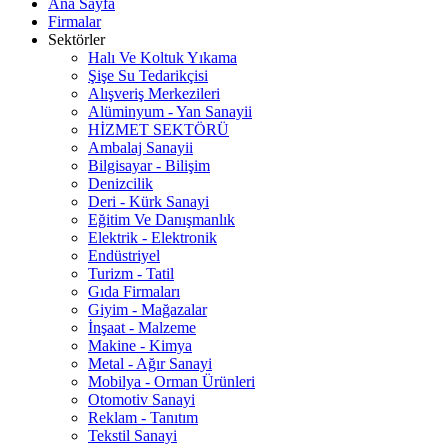
Ana Sayfa
Firmalar
Sektörler
Halı Ve Koltuk Yıkama
Şişe Su Tedarikçisi
Alışveriş Merkezileri
Alüminyum - Yan Sanayii
HİZMET SEKTÖRÜ
Ambalaj Sanayii
Bilgisayar - Bilişim
Denizcilik
Deri - Kürk Sanayi
Eğitim Ve Danışmanlık
Elektrik - Elektronik
Endüstriyel
Turizm - Tatil
Gıda Firmaları
Giyim - Mağazalar
İnşaat - Malzeme
Makine - Kimya
Metal - Ağır Sanayi
Mobilya - Orman Ürünleri
Otomotiv Sanayi
Reklam - Tanıtım
Tekstil Sanayi