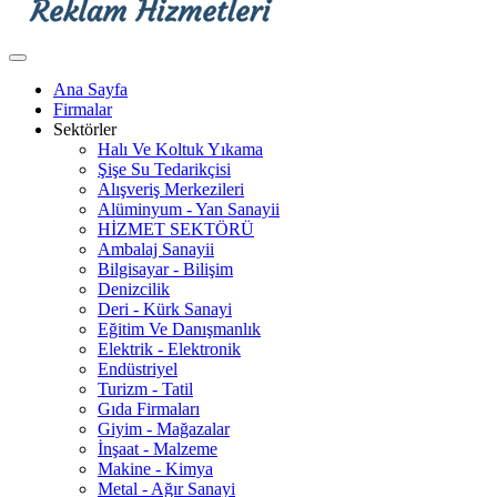
Ana Sayfa
Firmalar
Sektörler
Halı Ve Koltuk Yıkama
Şişe Su Tedarikçisi
Alışveriş Merkezileri
Alüminyum - Yan Sanayii
HİZMET SEKTÖRÜ
Ambalaj Sanayii
Bilgisayar - Bilişim
Denizcilik
Deri - Kürk Sanayi
Eğitim Ve Danışmanlık
Elektrik - Elektronik
Endüstriyel
Turizm - Tatil
Gıda Firmaları
Giyim - Mağazalar
İnşaat - Malzeme
Makine - Kimya
Metal - Ağır Sanayi