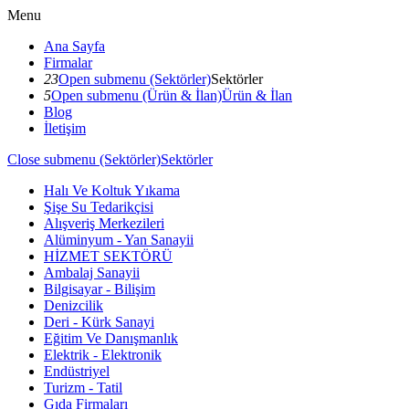
Menu
Ana Sayfa
Firmalar
23
Open submenu (Sektörler)
Sektörler
5
Open submenu (Ürün & İlan)
Ürün & İlan
Blog
İletişim
Close submenu (Sektörler)
Sektörler
Halı Ve Koltuk Yıkama
Şişe Su Tedarikçisi
Alışveriş Merkezileri
Alüminyum - Yan Sanayii
HİZMET SEKTÖRÜ
Ambalaj Sanayii
Bilgisayar - Bilişim
Denizcilik
Deri - Kürk Sanayi
Eğitim Ve Danışmanlık
Elektrik - Elektronik
Endüstriyel
Turizm - Tatil
Gıda Firmaları