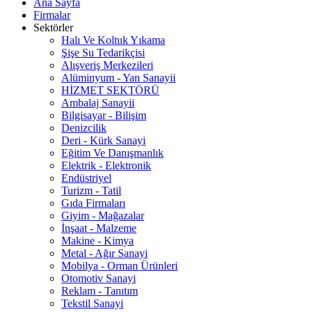
Ana Sayfa
Firmalar
Sektörler
Halı Ve Koltuk Yıkama
Şişe Su Tedarikçisi
Alışveriş Merkezileri
Alüminyum - Yan Sanayii
HİZMET SEKTÖRÜ
Ambalaj Sanayii
Bilgisayar - Bilişim
Denizcilik
Deri - Kürk Sanayi
Eğitim Ve Danışmanlık
Elektrik - Elektronik
Endüstriyel
Turizm - Tatil
Gıda Firmaları
Giyim - Mağazalar
İnşaat - Malzeme
Makine - Kimya
Metal - Ağır Sanayi
Mobilya - Orman Ürünleri
Otomotiv Sanayi
Reklam - Tanıtım
Tekstil Sanayi