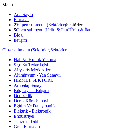
Menu
Ana Sayfa
Firmalar
23
Open submenu (Sektörler)
Sektörler
5
Open submenu (Ürün & İlan)
Ürün & İlan
Blog
İletişim
Close submenu (Sektörler)
Sektörler
Halı Ve Koltuk Yıkama
Şişe Su Tedarikçisi
Alışveriş Merkezileri
Alüminyum - Yan Sanayii
HİZMET SEKTÖRÜ
Ambalaj Sanayii
Bilgisayar - Bilişim
Denizcilik
Deri - Kürk Sanayi
Eğitim Ve Danışmanlık
Elektrik - Elektronik
Endüstriyel
Turizm - Tatil
Gıda Firmaları