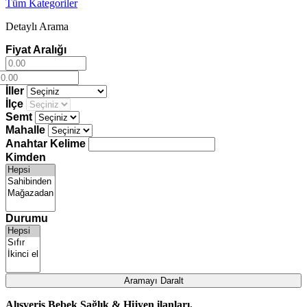
Tüm Kategoriler
Detaylı Arama
Fiyat Aralığı
İller
İlçe
Semt
Mahalle
Anahtar Kelime
Kimden
Durumu
Aramayı Daralt
Alışveriş
Bebek
Sağlık & Hijyen
ilanları.