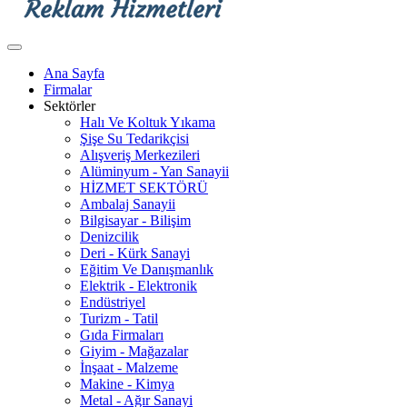
Ana Sayfa
Firmalar
Sektörler
Halı Ve Koltuk Yıkama
Şişe Su Tedarikçisi
Alışveriş Merkezileri
Alüminyum - Yan Sanayii
HİZMET SEKTÖRÜ
Ambalaj Sanayii
Bilgisayar - Bilişim
Denizcilik
Deri - Kürk Sanayi
Eğitim Ve Danışmanlık
Elektrik - Elektronik
Endüstriyel
Turizm - Tatil
Gıda Firmaları
Giyim - Mağazalar
İnşaat - Malzeme
Makine - Kimya
Metal - Ağır Sanayi