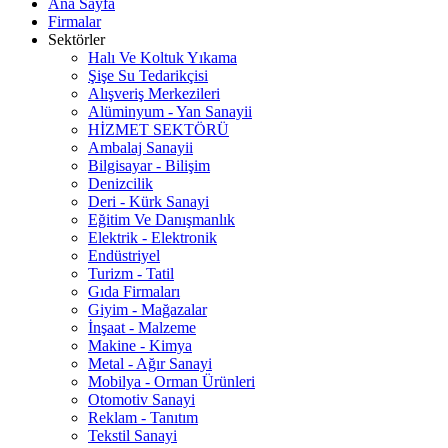
Ana Sayfa
Firmalar
Sektörler
Halı Ve Koltuk Yıkama
Şişe Su Tedarikçisi
Alışveriş Merkezileri
Alüminyum - Yan Sanayii
HİZMET SEKTÖRÜ
Ambalaj Sanayii
Bilgisayar - Bilişim
Denizcilik
Deri - Kürk Sanayi
Eğitim Ve Danışmanlık
Elektrik - Elektronik
Endüstriyel
Turizm - Tatil
Gıda Firmaları
Giyim - Mağazalar
İnşaat - Malzeme
Makine - Kimya
Metal - Ağır Sanayi
Mobilya - Orman Ürünleri
Otomotiv Sanayi
Reklam - Tanıtım
Tekstil Sanayi