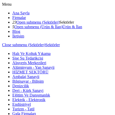
Menu
Ana Sayfa
Firmalar
23
Open submenu (Sektörler)
Sektörler
5
Open submenu (Ürün & İlan)
Ürün & İlan
Blog
İletişim
Close submenu (Sektörler)
Sektörler
Halı Ve Koltuk Yıkama
Şişe Su Tedarikçisi
Alışveriş Merkezileri
Alüminyum - Yan Sanayii
HİZMET SEKTÖRÜ
Ambalaj Sanayii
Bilgisayar - Bilişim
Denizcilik
Deri - Kürk Sanayi
Eğitim Ve Danışmanlık
Elektrik - Elektronik
Endüstriyel
Turizm - Tatil
Gıda Firmaları