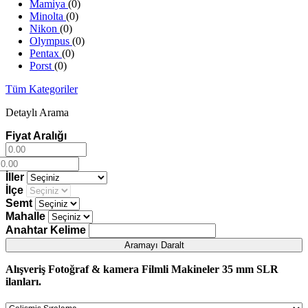
Mamiya
(0)
Minolta
(0)
Nikon
(0)
Olympus
(0)
Pentax
(0)
Porst
(0)
Praktica
(0)
Tüm Kategoriler
Revue
(0)
Ricoh
(0)
Detaylı Arama
Rolleiflex
(0)
Sigma
(0)
Fiyat Aralığı
Sony
(0)
Yashica
(0)
Zeiss
(0)
İller
Zenit
(0)
Zorki
(0)
İlçe
Semt
Mahalle
Anahtar Kelime
Aramayı Daralt
Alışveriş
Fotoğraf & kamera
Filmli Makineler
35 mm SLR
ilanları.