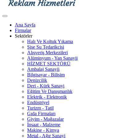
Ana Sayfa
Firmalar
Sektörler
Halı Ve Koltuk Yıkama
Şişe Su Tedarikçisi
Alışveriş Merkezileri
Alüminyum - Yan Sanayii
HİZMET SEKTÖRÜ
Ambalaj Sanayii
Bilgisayar - Bilişim
Denizcilik
Deri - Kürk Sanayi
Eğitim Ve Danışmanlık
Elektrik - Elektronik
Endüstriyel
Turizm - Tatil
Gıda Firmaları
Giyim - Mağazalar
İnşaat - Malzeme
Makine - Kimya
Metal - Ağır Sanayi